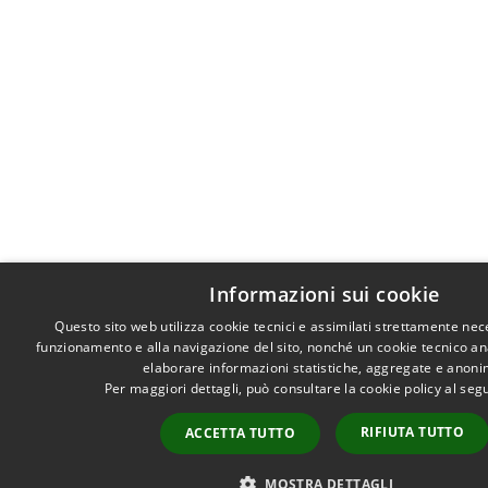
Informazioni sui cookie
Questo sito web utilizza cookie tecnici e assimilati strettamente nec
funzionamento e alla navigazione del sito, nonché un cookie tecnico anal
elaborare informazioni statistiche, aggregate e anoni
Per maggiori dettagli, può consultare la cookie policy al se
RIFIUTA TUTTO
ACCETTA TUTTO
MOSTRA DETTAGLI