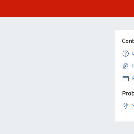
Cont
Prob