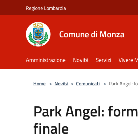
Salta al contenuto principale
Regione Lombardia
Comune di Monza
Amministrazione
Novità
Servizi
Vivere 
Home
>
Novità
>
Comunicati
>
Park Angel: fo
Park Angel: form
finale