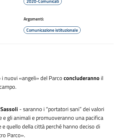
2020-Comunicati
Argomenti:
Comunicazione istituzionale
o
i nuovi «angeli» del Parco
concluderanno
il
 campo.
a
Sassoli
- saranno i “portatori sani” dei valori
de e gli animali e promuoveranno una pacifica
e e quello della città perché hanno deciso di
tro Parco».