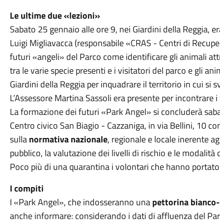
Le ultime due «lezioni»
Sabato 25 gennaio alle ore 9, nei Giardini della Reggia,
Luigi Migliavacca (responsabile «CRAS - Centri di Recuper
futuri «angeli» del Parco come identificare gli animali att
tra le varie specie presenti e i visitatori del parco e gli ani
Giardini della Reggia per inquadrare il territorio in cui si sv
L’Assessore Martina Sassoli era presente per incontrare i 
La formazione dei futuri «Park Angel» si concluderà sabat
Centro civico San Biagio - Cazzaniga, in via Bellini, 10 co
sulla
normativa nazionale
, regionale e locale inerente ag
pubblico, la valutazione dei livelli di rischio e le modalità
Poco più di una quarantina i volontari che hanno portato 
I compiti
I «Park Angel», che indosseranno una
pettorina bianco
anche informare: considerando i dati di affluenza del Par