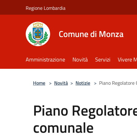
Salta al contenuto principale
Regione Lombardia
Comune di Monza
Amministrazione
Novità
Servizi
Vivere 
Home
>
Novità
>
Notizie
>
Piano Regolatore 
Piano Regolatore
comunale