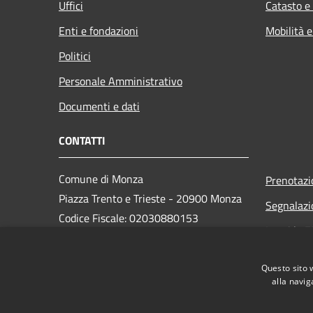
Uffici
Catasto e
Enti e fondazioni
Mobilità e
Politici
Personale Amministrativo
Documenti e dati
CONTATTI
Comune di Monza
Prenotaz
Piazza Trento e Trieste - 20900 Monza
Segnalazi
Codice Fiscale: 02030880153
Leggi le 
Partita IVA: 00728830969
PEC:
monza@pec.comune.monza.it
Questo sito 
Centralino Unico: 03923721
alla navig