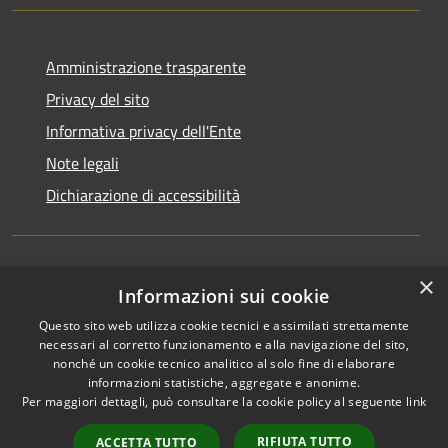
Amministrazione trasparente
Privacy del sito
Informativa privacy dell'Ente
Note legali
Dichiarazione di accessibilità
×
Newsletter
Informazioni sui cookie
Questo sito web utilizza cookie tecnici e assimilati strettamente
necessari al corretto funzionamento e alla navigazione del sito,
nonché un cookie tecnico analitico al solo fine di elaborare
informazioni statistiche, aggregate e anonime.
RSS
Copyright © 2026 • Comune di
Per maggiori dettagli, può consultare la cookie policy al seguente
link
Accessibilità
Monza • Powered by
Privacy
Municipium
Accesso
•
RIFIUTA TUTTO
ACCETTA TUTTO