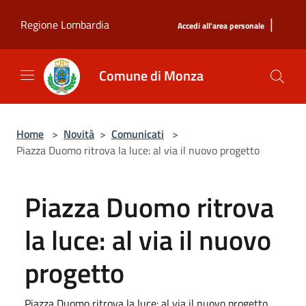
Salta al contenuto principale
|
Regione Lombardia
Accedi all'area personale
Comune di Monza
Home
>
Novità
>
Comunicati
>
Piazza Duomo ritrova la luce: al via il nuovo progetto
Piazza Duomo ritrova
la luce: al via il nuovo
progetto
Piazza Duomo ritrova la luce: al via il nuovo progetto