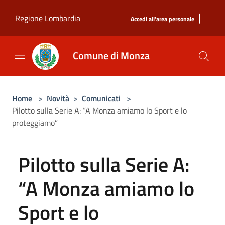
Salta al contenuto principale
|
Regione Lombardia
Accedi all'area personale
Comune di Monza
Home
>
Novità
>
Comunicati
>
Pilotto sulla Serie A: “A Monza amiamo lo Sport e lo
proteggiamo”
Pilotto sulla Serie A:
“A Monza amiamo lo
Sport e lo