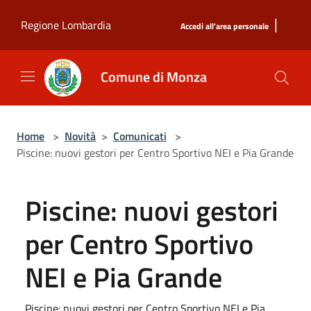
Salta al contenuto principale
|
Regione Lombardia
Accedi all'area personale
Comune di Monza
Home
>
Novità
>
Comunicati
>
Piscine: nuovi gestori per Centro Sportivo NEI e Pia Grande
Piscine: nuovi gestori
per Centro Sportivo
NEI e Pia Grande
Piscine: nuovi gestori per Centro Sportivo NEI e Pia