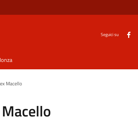
Seguici su
Monza
 ex Macello
 Macello