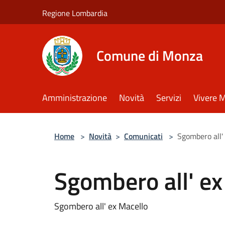
Salta al contenuto principale
Regione Lombardia
Comune di Monza
Amministrazione
Novità
Servizi
Vivere 
Home
>
Novità
>
Comunicati
>
Sgombero all'
Sgombero all' ex
Sgombero all' ex Macello