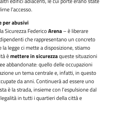
altri edifici adiacenti, le cui porte erano state
irne l’accesso.
 per abusivi
la Sicurezza Federico
Arena
– è liberare
odipendenti che rappresentano un concreto
e la legge ci mette a disposizione, stiamo
ità è
mettere in sicurezza
queste situazioni
 aree abbandonate: quello delle occupazioni
zione un tema centrale e, infatti, in questo
ccupate da anni. Continuerà ad essere uno
ta è la strada, insieme con l’espulsione dal
galità in tutti i quartieri della città e