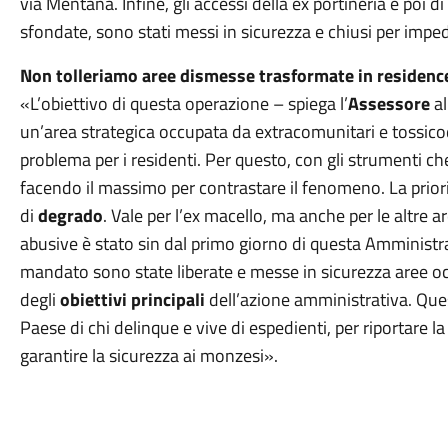
via Mentana. Infine, gli accessi della ex portineria e poi di 
sfondate, sono stati messi in sicurezza e chiusi per imped
Non tolleriamo aree dismesse trasformate in residence
«L’obiettivo di questa operazione – spiega l’
Assessore
al
un’area strategica occupata da extracomunitari e tossic
problema per i residenti. Per questo, con gli strumenti ch
facendo il massimo per contrastare il fenomeno. La prior
di
degrado
. Vale per l’ex macello, ma anche per le altre
abusive è stato sin dal primo giorno di questa Amministra
mandato sono state liberate e messe in sicurezza aree o
degli
obiettivi principali
dell’azione amministrativa. Ques
Paese di chi delinque e vive di espedienti, per riportare la le
garantire la sicurezza ai monzesi».