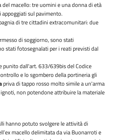
ia del macello: tre uomini e una donna di età
i appoggiati sul pavimento.
gnia di tre cittadini extracomunitari: due
ermesso di soggiorno, sono stati
tati fotosegnalati per i reati previsti dal
 e punito dall'art. 633/639bis del Codice
 controllo e lo sgombero della portineria gli
a
priva di tappo rosso molto simile a un'arma
 ignoti, non potendone attribuire la materiale
li hanno potuto svolgere le attività di
ll’ex macello delimitata da via Buonarroti e