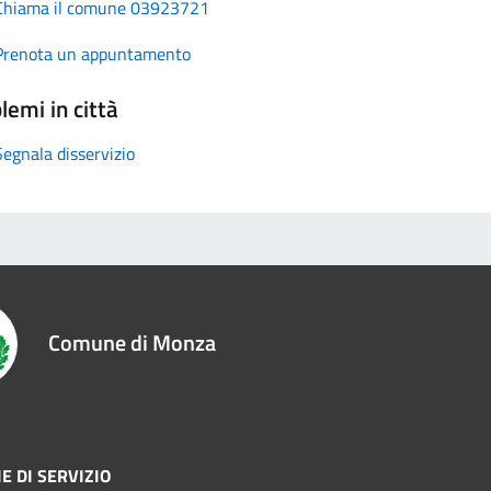
Chiama il comune 03923721
Prenota un appuntamento
lemi in città
Segnala disservizio
Comune di Monza
E DI SERVIZIO