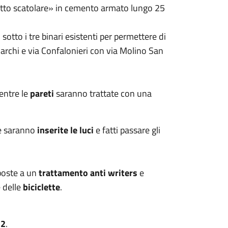
atto scatolare» in cemento armato lungo 25
 sotto i tre binari esistenti per permettere di
archi e via Confalonieri con via Molino San
entre le
pareti
saranno trattate con una
e saranno
inserite le luci
e fatti passare gli
poste a un
trattamento anti writers
e
 delle
biciclette
.
22
.