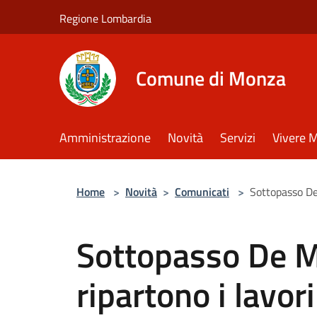
Salta al contenuto principale
Regione Lombardia
Comune di Monza
Amministrazione
Novità
Servizi
Vivere 
Home
>
Novità
>
Comunicati
>
Sottopasso De 
Sottopasso De Ma
ripartono i lavori