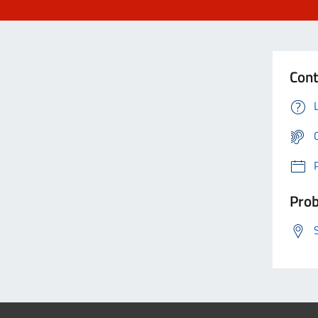
Cont
Prob