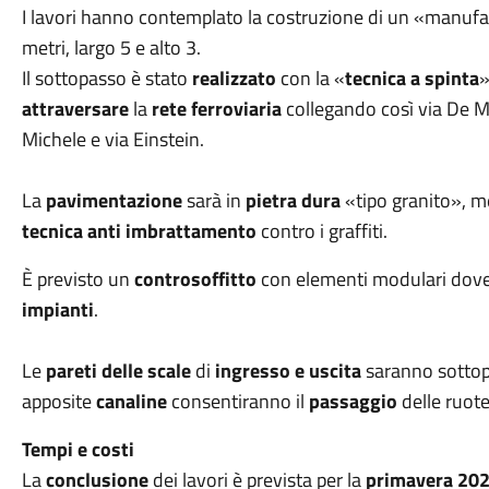
I lavori hanno contemplato la costruzione di un «manuf
metri, largo 5 e alto 3.
Il sottopasso è stato
realizzato
con la «
tecnica a spinta
»
attraversare
la
rete ferroviaria
collegando così via De M
Michele e via Einstein.
La
pavimentazione
sarà in
pietra dura
«tipo granito», m
tecnica anti imbrattamento
contro i graffiti.
È previsto un
controsoffitto
con elementi modulari dov
impianti
.
Le
pareti delle scale
di
ingresso e uscita
saranno sotto
apposite
canaline
consentiranno il
passaggio
delle ruote
Tempi e costi
La
conclusione
dei lavori è prevista per la
primavera 20