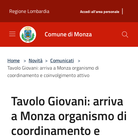
Salta al contenuto principale
|
Regione Lombardia
Accedi all'area personale
Comune di Monza
Home
>
Novità
>
Comunicati
>
Tavolo Giovani: arriva a Monza organismo di
coordinamento e coinvolgimento attivo
Tavolo Giovani: arriva
a Monza organismo di
coordinamento e