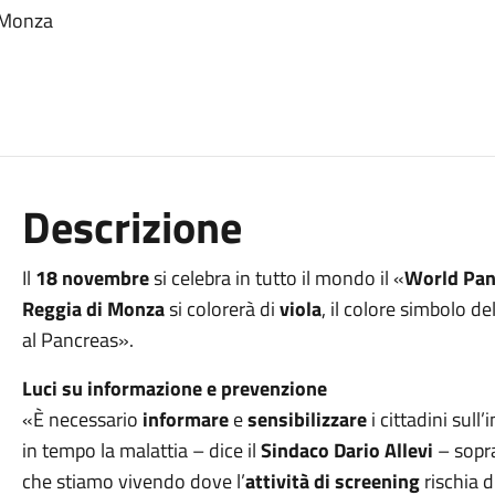
i Monza
Descrizione
Il
18 novembre
si celebra in tutto il mondo il «
World Pan
Reggia di Monza
si colorerà di
viola
, il colore simbolo d
al Pancreas».
Luci su informazione e prevenzione
«È necessario
informare
e
sensibilizzare
i cittadini sul
in tempo la malattia – dice il
Sindaco Dario Allevi
– sopra
che stiamo vivendo dove l’
attività di screening
rischia d