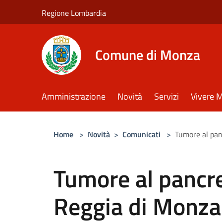
Salta al contenuto principale
Regione Lombardia
Comune di Monza
Amministrazione
Novità
Servizi
Vivere 
Home
>
Novità
>
Comunicati
>
Tumore al panc
Tumore al pancrea
Reggia di Monza