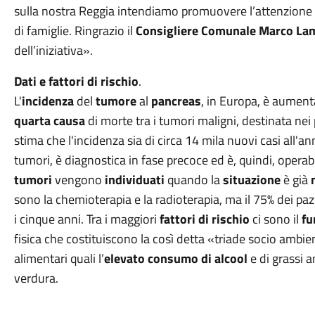
sulla nostra Reggia intendiamo promuovere l’attenzione s
di famiglie. Ringrazio il
Consigliere Comunale
Marco Lam
dell’iniziativa».
Dati e fattori di rischio
.
L'
incidenza
del
tumore
al
pancreas
, in Europa, è aumenta
quarta causa
di morte tra i tumori maligni, destinata nei p
stima che l'incidenza sia di circa 14 mila nuovi casi all'a
tumori, è diagnostica in fase precoce ed è, quindi, operabil
tumori
vengono
individuati
quando la
situazione
è già
sono la chemioterapia e la radioterapia, ma il 75% dei paz
i cinque anni. Tra i maggiori
fattori di rischio
ci sono il
fu
fisica che costituiscono la così detta «triade socio ambie
alimentari quali l’
elevato consumo di alcool
e di grassi a
verdura.