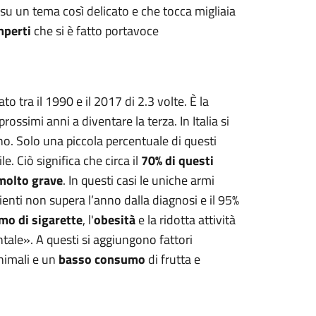
u un tema così delicato e che tocca migliaia
perti
che si è fatto portavoce
to tra il 1990 e il 2017 di 2.3 volte. È la
rossimi anni a diventare la terza. In Italia si
nno. Solo una piccola percentuale di questi
e. Ciò significa che circa il
70% di questi
molto grave
. In questi casi le uniche armi
ienti non supera l’anno dalla diagnosi e il 95%
mo di sigarette
, l'
obesità
e la ridotta attività
ntale». A questi si aggiungono fattori
nimali e un
basso consumo
di frutta e