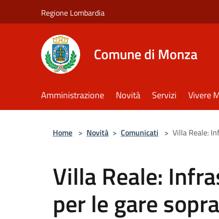
Salta al contenuto principale
Regione Lombardia
Comune di Monza
Amministrazione
Novità
Servizi
Vivere 
Home
>
Novità
>
Comunicati
>
Villa Reale: I
Villa Reale: Inf
per le gare sopr