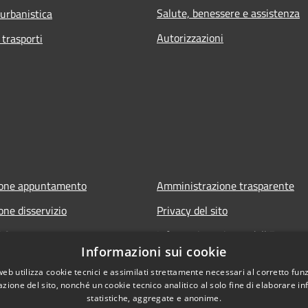
Salute, benessere e assistenza
 urbanistica
Autorizzazioni
 trasporti
ione appuntamento
Amministrazione trasparente
one disservizio
Privacy del sito
FAQ
Informativa privacy dell'Ente
Informazioni sui cookie
Note legali
web utilizza cookie tecnici e assimilati strettamente necessari al corretto fu
Dichiarazione di accessibilità
azione del sito, nonché un cookie tecnico analitico al solo fine di elaborare i
statistiche, aggregate e anonime.