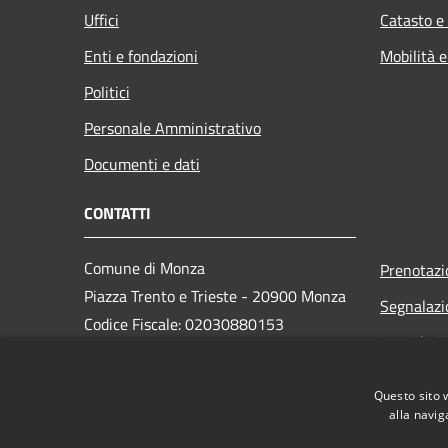
Uffici
Catasto e
Enti e fondazioni
Mobilità e
Politici
Personale Amministrativo
Documenti e dati
CONTATTI
Comune di Monza
Prenotaz
Piazza Trento e Trieste - 20900 Monza
Segnalazi
Codice Fiscale: 02030880153
Leggi le 
Partita IVA: 00728830969
PEC:
monza@pec.comune.monza.it
Questo sito 
Centralino Unico: 03923721
alla navig