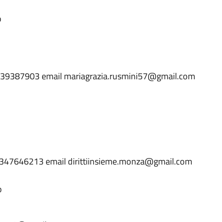
o
.039387903 email mariagrazia.rusmini57@gmail.com
ll.3347646213 email dirittiinsieme.monza@gmail.com
io