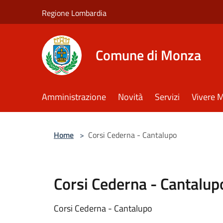
Salta al contenuto principale
Regione Lombardia
Comune di Monza
Amministrazione
Novità
Servizi
Vivere 
Home
>
Corsi Cederna - Cantalupo
Corsi Cederna - Cantalup
Corsi Cederna - Cantalupo