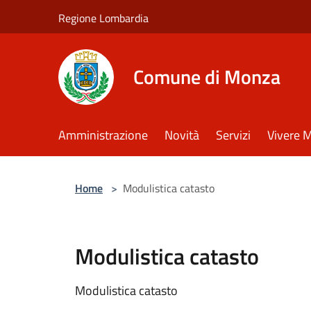
Salta al contenuto principale
Regione Lombardia
Comune di Monza
Amministrazione
Novità
Servizi
Vivere 
Home
>
Modulistica catasto
Modulistica catasto
Modulistica catasto