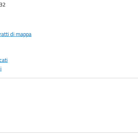
:32
ratti di mappa
cati
i