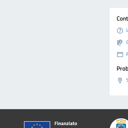
Cont
Prob