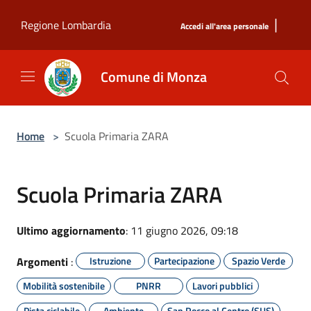
Salta al contenuto principale
|
Regione Lombardia
Accedi all'area personale
Comune di Monza
Home
>
Scuola Primaria ZARA
Scuola Primaria ZARA
Ultimo aggiornamento
: 11 giugno 2026, 09:18
Argomenti
:
Istruzione
Partecipazione
Spazio Verde
Mobilità sostenibile
PNRR
Lavori pubblici
Pista ciclabile
Ambiente
San Rocco al Centro (SUS)