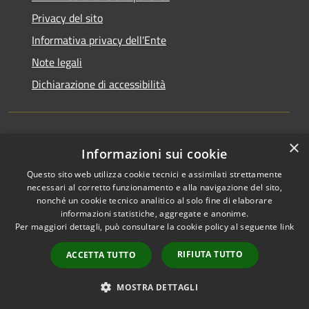
Privacy del sito
Informativa privacy dell'Ente
Note legali
Dichiarazione di accessibilità
×
Newsletter
Informazioni sui cookie
Questo sito web utilizza cookie tecnici e assimilati strettamente
necessari al corretto funzionamento e alla navigazione del sito,
nonché un cookie tecnico analitico al solo fine di elaborare
informazioni statistiche, aggregate e anonime.
RSS
Copyright © 2026 • Comune di
Per maggiori dettagli, può consultare la cookie policy al seguente
link
Accessibilità
Monza • Powered by
Privacy
Municipium
Accesso
•
RIFIUTA TUTTO
ACCETTA TUTTO
Cookie
redazione
Mappa del sito
MOSTRA DETTAGLI