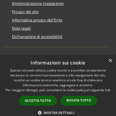
Amministrazione trasparente
Privacy del sito
Informativa privacy dell'Ente
Note legali
Dichiarazione di accessibilità
×
Newsletter
Informazioni sui cookie
Questo sito web utilizza cookie tecnici e assimilati strettamente
necessari al corretto funzionamento e alla navigazione del sito,
nonché un cookie tecnico analitico al solo fine di elaborare
informazioni statistiche, aggregate e anonime.
RSS
Copyright © 2026 • Comune di
Per maggiori dettagli, può consultare la cookie policy al seguente
link
Accessibilità
Monza • Powered by
Privacy
Municipium
Accesso
•
RIFIUTA TUTTO
ACCETTA TUTTO
Cookie
redazione
Mappa del sito
MOSTRA DETTAGLI