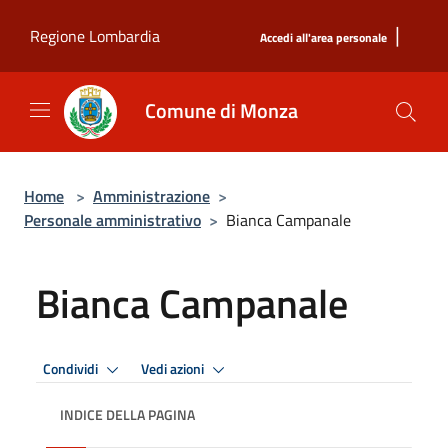
Salta al contenuto principale
|
Regione Lombardia
Accedi all'area personale
Comune di Monza
Home
>
Amministrazione
>
Personale amministrativo
>
Bianca Campanale
Bianca Campanale
Condividi
Vedi azioni
INDICE DELLA PAGINA