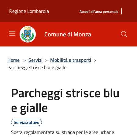
Salta al contenuto principale
|
Regione Lombardia
Accedi all'area personale
Comune di Monza
Home
>
Servizi
>
Mobilità e trasporti
>
Parcheggi strisce blu e gialle
Parcheggi strisce blu
e gialle
Servizio attivo
Sosta regolamentata su strada per le aree urbane