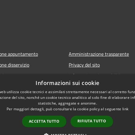
ione appuntamento
Amministrazione trasparente
one disservizio
Privacy del sito
FAQ
Informativa privacy dell'Ente
Informazioni sui cookie
Note legali
web utilizza cookie tecnici e assimilati strettamente necessari al corretto fu
Dichiarazione di accessibilità
azione del sito, nonché un cookie tecnico analitico al solo fine di elaborare i
statistiche, aggregate e anonime.
Per maggiori dettagli, può consultare la cookie policy al seguente
link
RIFIUTA TUTTO
ACCETTA TUTTO
l sito
Copyright © 2026 • Comune