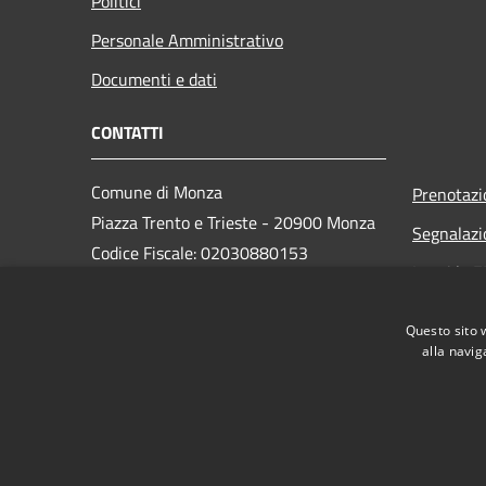
Politici
Personale Amministrativo
Documenti e dati
CONTATTI
Comune di Monza
Prenotaz
Piazza Trento e Trieste - 20900 Monza
Segnalazi
Codice Fiscale: 02030880153
Leggi le 
Partita IVA: 00728830969
PEC:
monza@pec.comune.monza.it
Questo sito 
Centralino Unico: 03923721
alla navig
RSS
Accessibilità
Privacy
Cookie
Mappa de