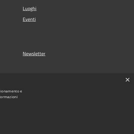
Luoghi
Eventi
Newsletter
×
nzionamento e
nformazioni
Municipium
Accesso redazione
 di Monza • Powered by
•