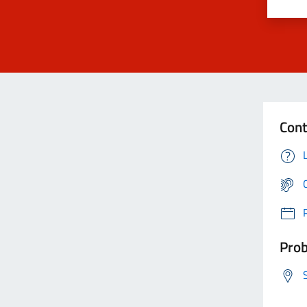
Cont
Prob