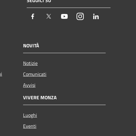
SEGUICI SU
Facebook
Twitter
Youtube
Instagram
LinkedIn
NOVITÀ
Notizie
ni
Comunicati
Avvisi
VIVERE MONZA
Luoghi
Eventi