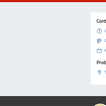
Cont
Prob