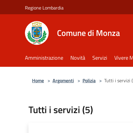
Salta al contenuto principale
Regione Lombardia
Comune di Monza
Amministrazione
Novità
Servizi
Vivere 
Home
>
Argomenti
>
Polizia
>
Tutti i servizi 
Tutti i servizi (5)