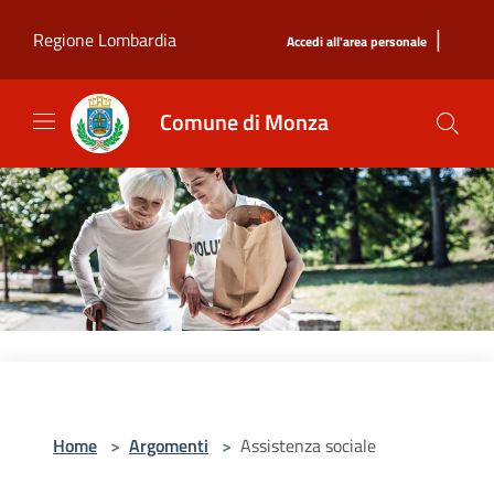
Salta al contenuto principale
|
Regione Lombardia
Accedi all'area personale
Comune di Monza
Home
>
Argomenti
>
Assistenza sociale