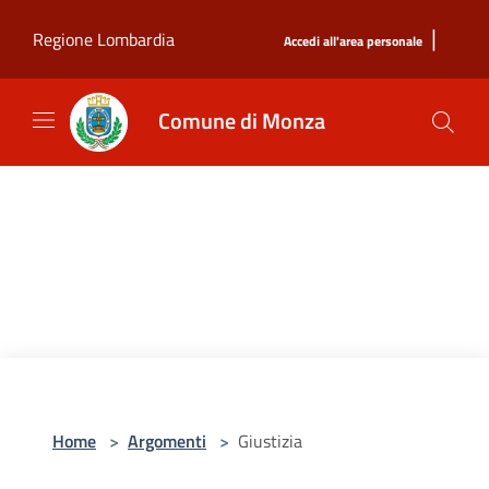
Salta al contenuto principale
|
Regione Lombardia
Accedi all'area personale
Comune di Monza
Home
>
Argomenti
>
Giustizia