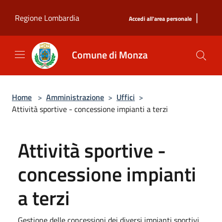
Salta al contenuto principale
|
Regione Lombardia
Accedi all'area personale
Comune di Monza
Home
>
Amministrazione
>
Uffici
>
Attività sportive - concessione impianti a terzi
Attività sportive -
concessione impianti
a terzi
Gestione delle concessioni dei diversi impianti sportivi