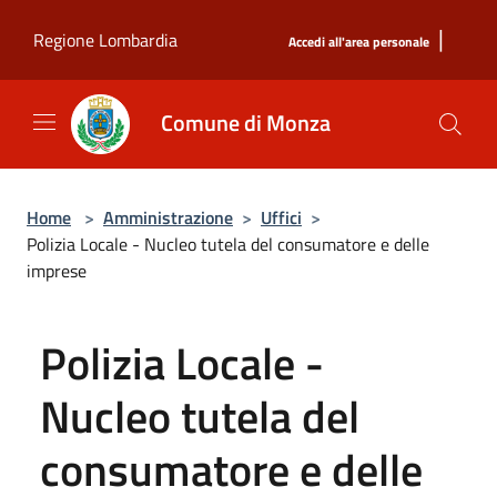
Salta al contenuto principale
|
Regione Lombardia
Accedi all'area personale
Comune di Monza
Home
>
Amministrazione
>
Uffici
>
Polizia Locale - Nucleo tutela del consumatore e delle
imprese
Polizia Locale -
Nucleo tutela del
consumatore e delle