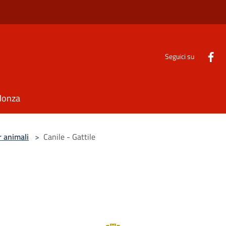
Seguici su
Monza
r animali
>
Canile - Gattile