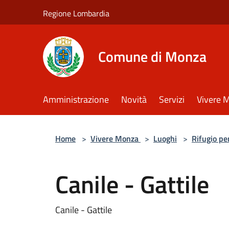
Salta al contenuto principale
Regione Lombardia
Comune di Monza
Amministrazione
Novità
Servizi
Vivere 
Home
>
Vivere Monza
>
Luoghi
>
Rifugio pe
Canile - Gattile
Canile - Gattile