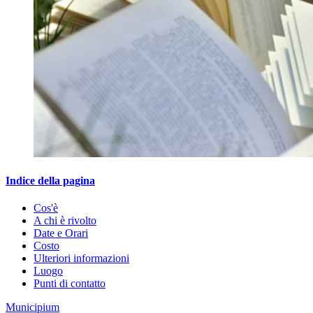
Indice della pagina
Cos'è
A chi è rivolto
Date e Orari
Costo
Ulteriori informazioni
Luogo
Punti di contatto
Municipium