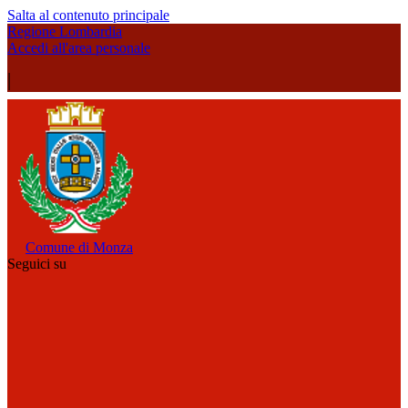
Salta al contenuto principale
Regione Lombardia
Accedi all'area personale
|
Comune di Monza
Seguici su