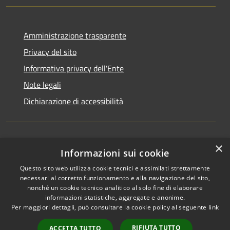
Amministrazione trasparente
Privacy del sito
Informativa privacy dell'Ente
Note legali
Dichiarazione di accessibilità
×
Newsletter
Informazioni sui cookie
Questo sito web utilizza cookie tecnici e assimilati strettamente
necessari al corretto funzionamento e alla navigazione del sito,
nonché un cookie tecnico analitico al solo fine di elaborare
informazioni statistiche, aggregate e anonime.
RSS
Copyright © 2026 • Comune di
Per maggiori dettagli, può consultare la cookie policy al seguente
link
Accessibilità
Monza • Powered by
Privacy
Municipium
Accesso
•
RIFIUTA TUTTO
ACCETTA TUTTO