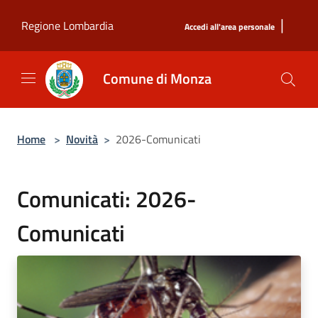
Salta al contenuto principale
|
Regione Lombardia
Accedi all'area personale
Comune di Monza
Home
>
Novità
>
2026-Comunicati
Comunicati: 2026-
Comunicati