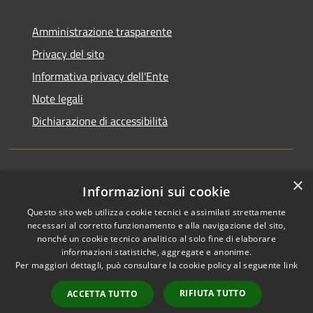
Amministrazione trasparente
Privacy del sito
Informativa privacy dell'Ente
Note legali
Dichiarazione di accessibilità
×
Newsletter
Informazioni sui cookie
Questo sito web utilizza cookie tecnici e assimilati strettamente
necessari al corretto funzionamento e alla navigazione del sito,
nonché un cookie tecnico analitico al solo fine di elaborare
informazioni statistiche, aggregate e anonime.
RSS
Copyright © 2026 • Comune di
Per maggiori dettagli, può consultare la cookie policy al seguente
link
Accessibilità
Monza • Powered by
Privacy
Municipium
Accesso
•
RIFIUTA TUTTO
ACCETTA TUTTO
Cookie
redazione