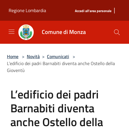
Salta al contenuto principale
|
Regione Lombardia
Accedi all'area personale
Comune di Monza
Home
>
Novità
>
Comunicati
>
L’edificio dei padri Barnabiti diventa anche Ostello della
Gioventù
L’edificio dei padri
Barnabiti diventa
anche Ostello della