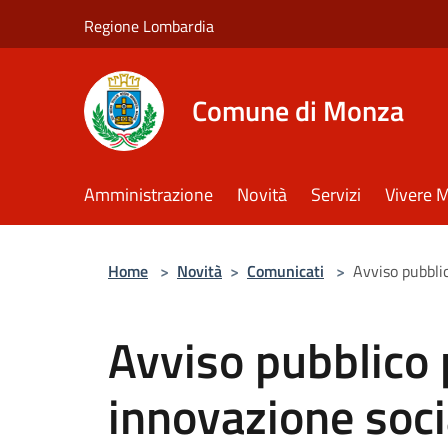
Salta al contenuto principale
Regione Lombardia
Comune di Monza
Amministrazione
Novità
Servizi
Vivere 
Home
>
Novità
>
Comunicati
>
Avviso pubblic
Avviso pubblico p
innovazione soci