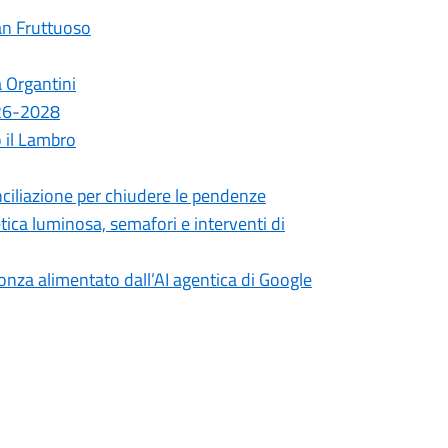
an Fruttuoso
a Organtini
026-2028
o il Lambro
ciliazione per chiudere le pendenze
etica luminosa, semafori e interventi di
onza alimentato dall’AI agentica di Google