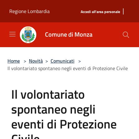
Salta al contenuto principale
|
Regione Lombardia
Accedi all'area personale
Comune di Monza
Home
>
Novità
>
Comunicati
>
Il volontariato spontaneo negli eventi di Protezione Civile
Il volontariato
spontaneo negli
eventi di Protezione
Civile