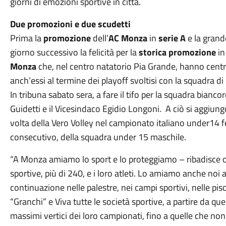
giorni di emozioni sportive in città.
Due promozioni e due scudetti
Prima la
promozione
dell’
AC Monza
in
serie A
e la grande
giorno successivo la felicità per la
storica promozione
i
Monza
che, nel centro natatorio Pia Grande, hanno cent
anch’essi al termine dei playoff svoltisi con la squadra di
In tribuna sabato sera, a fare il tifo per la squadra bianc
Guidetti e il Vicesindaco Egidio Longoni. A ciò si aggiungon
volta della Vero Volley nel campionato italiano under14 
consecutivo, della squadra under 15 maschile.
“A Monza amiamo lo sport e lo proteggiamo – ribadisce og
sportive, più di 240, e i loro atleti. Lo amiamo anche noi
continuazione nelle palestre, nei campi sportivi, nelle pisc
“Granchi” e Viva tutte le società sportive, a partire da qu
massimi vertici dei loro campionati, fino a quelle che non