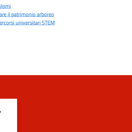
alismi
are il patrimonio arboreo
ercorsi universitari STEM
?