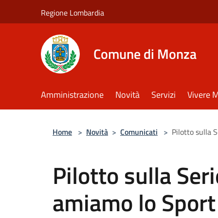
Salta al contenuto principale
Regione Lombardia
Comune di Monza
Amministrazione
Novità
Servizi
Vivere 
Home
>
Novità
>
Comunicati
>
Pilotto sulla
Pilotto sulla Ser
amiamo lo Sport