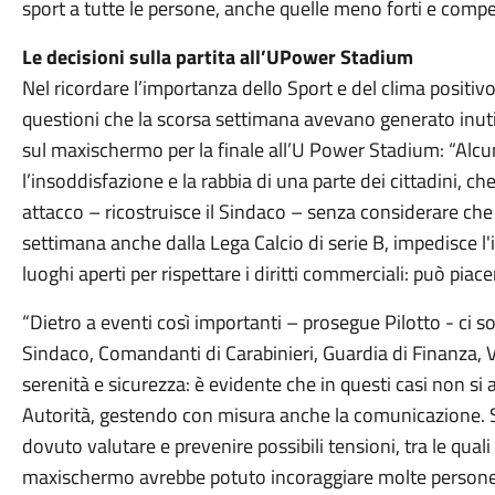
sport a tutte le persone, anche quelle meno forti e compe
Le decisioni sulla partita all’UPower Stadium
Nel ricordare l’importanza dello Sport e del clima positiv
questioni che la scorsa settimana avevano generato inutili
sul maxischermo per la finale all’U Power Stadium: “Alc
l’insoddisfazione e la rabbia di una parte dei cittadini, ch
attacco – ricostruisce il Sindaco – senza considerare ch
settimana anche dalla Lega Calcio di serie B, impedisce l'
luoghi aperti per rispettare i diritti commerciali: può piac
“Dietro a eventi così importanti – prosegue Pilotto - ci 
Sindaco, Comandanti di Carabinieri, Guardia di Finanza, Vi
serenità e sicurezza: è evidente che in questi casi non si 
Autorità, gestendo con misura anche la comunicazione. S
dovuto valutare e prevenire possibili tensioni, tra le quali
maxischermo avrebbe potuto incoraggiare molte persone 