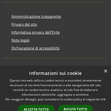
Amministrazione trasparente
Privacy del sito
Informativa privacy dell'Ente
Note legali
Dichiarazione di accessibilità
×
Newsletter
Informazioni sui cookie
Questo sito web utilizza cookie tecnici e assimilati strettamente
necessari al corretto funzionamento e alla navigazione del sito,
nonché un cookie tecnico analitico al solo fine di elaborare
informazioni statistiche, aggregate e anonime.
RSS
Copyright © 2026 • Comune di
Per maggiori dettagli, può consultare la cookie policy al seguente
link
Accessibilità
Monza • Powered by
Privacy
Municipium
Accesso
•
RIFIUTA TUTTO
ACCETTA TUTTO