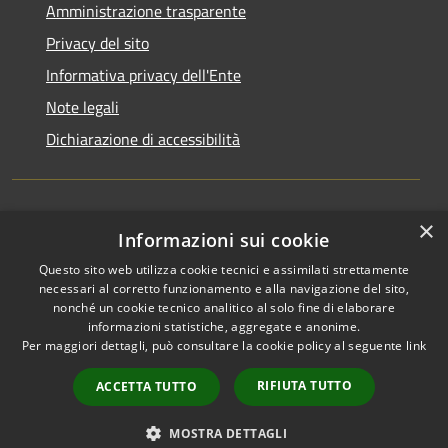
Amministrazione trasparente
Privacy del sito
Informativa privacy dell'Ente
Note legali
Dichiarazione di accessibilità
×
Newsletter
Informazioni sui cookie
Questo sito web utilizza cookie tecnici e assimilati strettamente
necessari al corretto funzionamento e alla navigazione del sito,
nonché un cookie tecnico analitico al solo fine di elaborare
informazioni statistiche, aggregate e anonime.
RSS
Copyright © 2026 • Comune di
Per maggiori dettagli, può consultare la cookie policy al seguente
link
Accessibilità
Monza • Powered by
Privacy
Municipium
Accesso
•
RIFIUTA TUTTO
ACCETTA TUTTO
Cookie
redazione
Mappa del sito
MOSTRA DETTAGLI