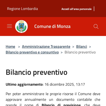
Salta al contenuto principale
|
Regione Lombardia
Accedi all'area personale
Comune di Monza
Home
>
Amministrazione Trasparente
>
Bilanci
>
Bilancio preventivo e consuntivo
>
Bilancio preventivo
Bilancio preventivo
Ultimo aggiornamento
: 16 dicembre 2025, 13:17
Per poter amministrare le proprie risorse il Comune deve
approvare annualmente un documento contabile che
prende il nome di
Bilancio di previsione
, che deve