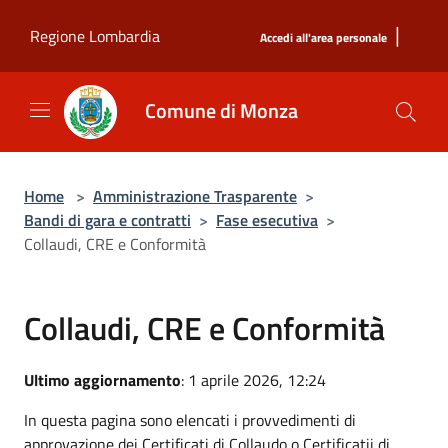
Salta al contenuto principale
|
Regione Lombardia
Accedi all'area personale
Comune di Monza
Home
>
Amministrazione Trasparente
>
Bandi di gara e contratti
>
Fase esecutiva
>
Collaudi, CRE e Conformità
Collaudi, CRE e Conformità
Ultimo aggiornamento
: 1 aprile 2026, 12:24
In questa pagina sono elencati i provvedimenti di
approvazione dei Certificati di Collaudo o Certificatii di