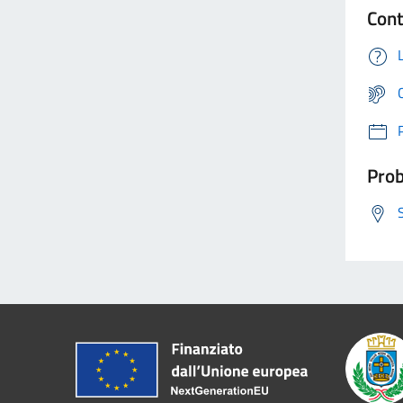
Cont
Prob