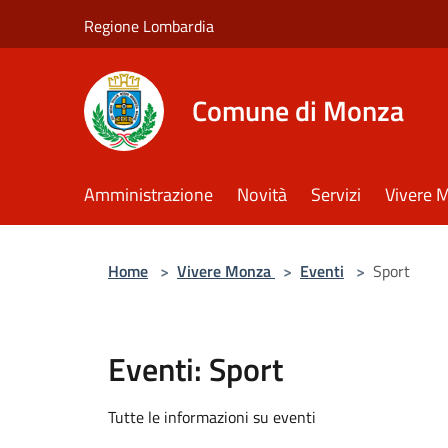
Salta al contenuto principale
Regione Lombardia
Comune di Monza
Amministrazione
Novità
Servizi
Vivere 
Home
>
Vivere Monza
>
Eventi
>
Sport
Eventi: Sport
Tutte le informazioni su eventi