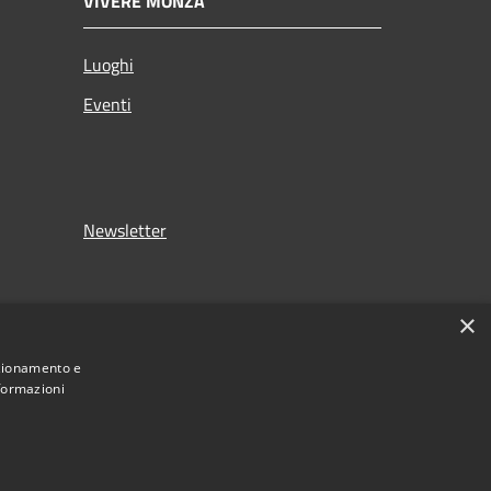
VIVERE MONZA
Luoghi
Eventi
Newsletter
×
nzionamento e
nformazioni