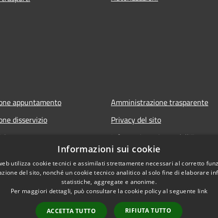
ione appuntamento
Amministrazione trasparente
one disservizio
Privacy del sito
FAQ
Informativa privacy dell'Ente
Informazioni sui cookie
Note legali
web utilizza cookie tecnici e assimilati strettamente necessari al corretto fu
Dichiarazione di accessibilità
azione del sito, nonché un cookie tecnico analitico al solo fine di elaborare i
statistiche, aggregate e anonime.
Per maggiori dettagli, può consultare la cookie policy al seguente
link
RIFIUTA TUTTO
ACCETTA TUTTO