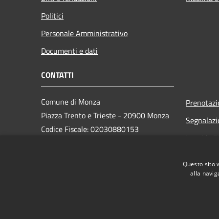
Politici
Personale Amministrativo
Documenti e dati
CONTATTI
Comune di Monza
Prenotaz
Piazza Trento e Trieste - 20900 Monza
Segnalazi
Codice Fiscale: 02030880153
Leggi le 
Partita IVA: 00728830969
PEC:
monza@pec.comune.monza.it
Questo sito 
Centralino Unico: 03923721
alla navig