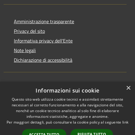
Amministrazione trasparente
Privacy del sito
Informativa privacy dell'Ente
Note legali
Dichiarazione di accessibilità
×
Newsletter
Informazioni sui cookie
Questo sito web utilizza cookie tecnici e assimilati strettamente
necessari al corretto funzionamento e alla navigazione del sito,
nonché un cookie tecnico analitico al solo fine di elaborare
informazioni statistiche, aggregate e anonime.
RSS
Copyright © 2026 • Comune di
Per maggiori dettagli, può consultare la cookie policy al seguente
link
Accessibilità
Monza • Powered by
Privacy
Municipium
Accesso
•
RIFIUTA TUTTO
ACCETTA TUTTO