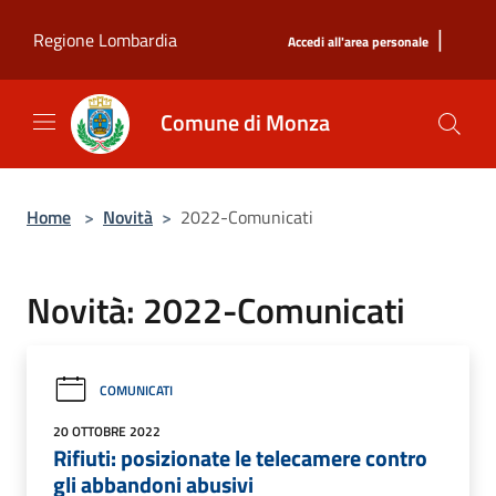
Salta al contenuto principale
|
Regione Lombardia
Accedi all'area personale
Comune di Monza
Home
>
Novità
>
2022-Comunicati
Novità: 2022-Comunicati
COMUNICATI
20 OTTOBRE 2022
Rifiuti: posizionate le telecamere contro
gli abbandoni abusivi