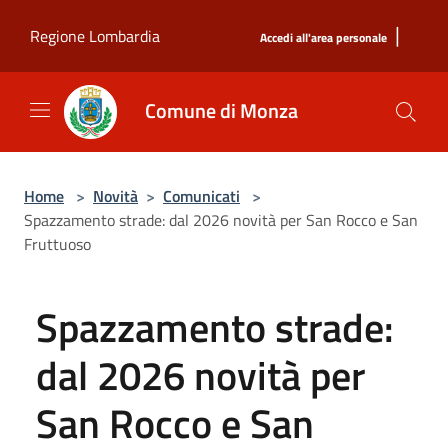
Salta al contenuto principale
|
Regione Lombardia
Accedi all'area personale
Comune di Monza
Home
>
Novità
>
Comunicati
>
Spazzamento strade: dal 2026 novità per San Rocco e San
Fruttuoso
Spazzamento strade:
dal 2026 novità per
San Rocco e San