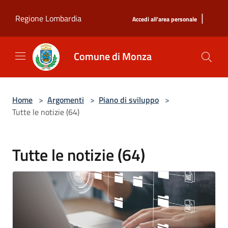
Salta al contenuto principale
|
Regione Lombardia
Accedi all'area personale
Comune di Monza
Home
>
Argomenti
>
Piano di sviluppo
>
Tutte le notizie (64)
Tutte le notizie (64)