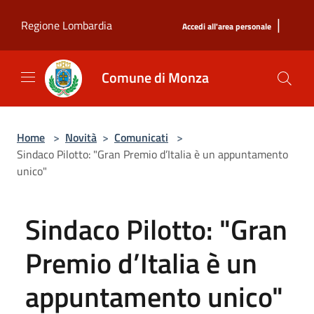
Salta al contenuto principale
|
Regione Lombardia
Accedi all'area personale
Comune di Monza
Home
>
Novità
>
Comunicati
>
Sindaco Pilotto: "Gran Premio d’Italia è un appuntamento
unico"
Sindaco Pilotto: "Gran
Premio d’Italia è un
appuntamento unico"