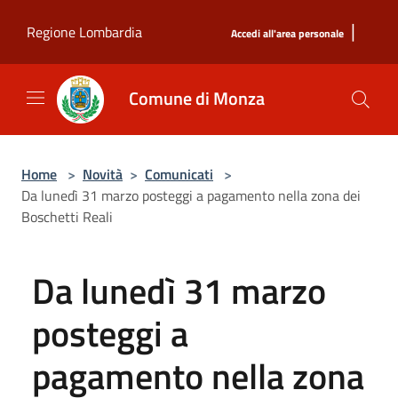
Salta al contenuto principale
|
Regione Lombardia
Accedi all'area personale
Comune di Monza
Home
>
Novità
>
Comunicati
>
Da lunedì 31 marzo posteggi a pagamento nella zona dei
Boschetti Reali
Da lunedì 31 marzo
posteggi a
pagamento nella zona