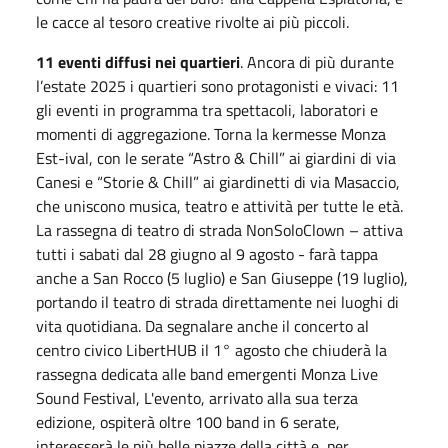
le cacce al tesoro creative rivolte ai più piccoli.
11 eventi diffusi nei quartieri
. Ancora di più durante
l’estate 2025 i quartieri sono protagonisti e vivaci: 11
gli eventi in programma tra spettacoli, laboratori e
momenti di aggregazione. Torna la kermesse Monza
Est-ival, con le serate “Astro & Chill” ai giardini di via
Canesi e “Storie & Chill” ai giardinetti di via Masaccio,
che uniscono musica, teatro e attività per tutte le età.
La rassegna di teatro di strada NonSoloClown – attiva
tutti i sabati dal 28 giugno al 9 agosto - farà tappa
anche a San Rocco (5 luglio) e San Giuseppe (19 luglio),
portando il teatro di strada direttamente nei luoghi di
vita quotidiana. Da segnalare anche il concerto al
centro civico LibertHUB il 1° agosto che chiuderà la
rassegna dedicata alle band emergenti Monza Live
Sound Festival, L'evento, arrivato alla sua terza
edizione, ospiterà oltre 100 band in 6 serate,
interesserà le più belle piazze della città e, per