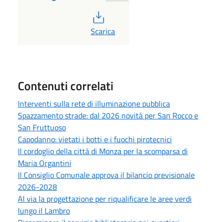
PDF
Scarica
Contenuti correlati
Interventi sulla rete di illuminazione pubblica
Spazzamento strade: dal 2026 novità per San Rocco e
San Fruttuoso
Capodanno: vietati i botti e i fuochi pirotecnici
Il cordoglio della città di Monza per la scomparsa di
Maria Organtini
Il Consiglio Comunale approva il bilancio previsionale
2026-2028
Al via la progettazione per riqualificare le aree verdi
lungo il Lambro