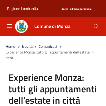
Salta al contenuto principale
|
Regione Lombardia
Accedi all'area personale
Comune di Monza
Home
>
Novità
>
Comunicati
>
Experience Monza: tutti gli appuntamenti dell'estate in
città
Experience Monza:
tutti gli appuntamenti
dell'estate in città