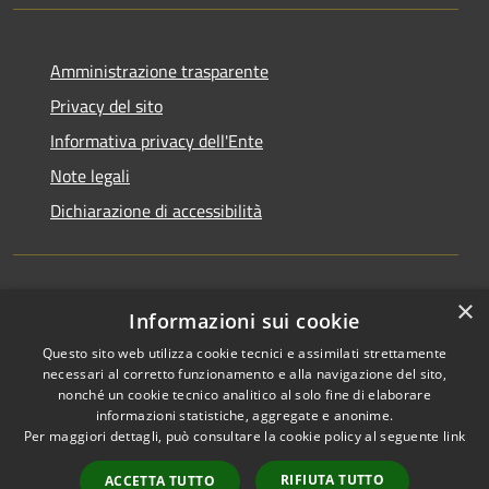
Amministrazione trasparente
Privacy del sito
Informativa privacy dell'Ente
Note legali
Dichiarazione di accessibilità
×
Newsletter
Informazioni sui cookie
Questo sito web utilizza cookie tecnici e assimilati strettamente
necessari al corretto funzionamento e alla navigazione del sito,
nonché un cookie tecnico analitico al solo fine di elaborare
informazioni statistiche, aggregate e anonime.
RSS
Copyright © 2026 • Comune di
Per maggiori dettagli, può consultare la cookie policy al seguente
link
Accessibilità
Monza • Powered by
Privacy
Municipium
Accesso
•
RIFIUTA TUTTO
ACCETTA TUTTO