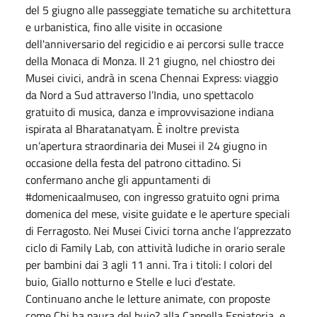
del 5 giugno alle passeggiate tematiche su architettura
e urbanistica, fino alle visite in occasione
dell'anniversario del regicidio e ai percorsi sulle tracce
della Monaca di Monza. Il 21 giugno, nel chiostro dei
Musei civici, andrà in scena Chennai Express: viaggio
da Nord a Sud attraverso l’India, uno spettacolo
gratuito di musica, danza e improvvisazione indiana
ispirata al Bharatanatyam. È inoltre prevista
un’apertura straordinaria dei Musei il 24 giugno in
occasione della festa del patrono cittadino. Si
confermano anche gli appuntamenti di
#domenicaalmuseo, con ingresso gratuito ogni prima
domenica del mese, visite guidate e le aperture speciali
di Ferragosto. Nei Musei Civici torna anche l’apprezzato
ciclo di Family Lab, con attività ludiche in orario serale
per bambini dai 3 agli 11 anni. Tra i titoli: I colori del
buio, Giallo notturno e Stelle e luci d’estate.
Continuano anche le letture animate, con proposte
come Chi ha paura del buio? alla Cappella Espiatoria, e