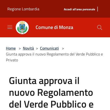
Salta al contenuto principale
|
Regione Lombardia
Accedi all'area personale
Comune di Monza
Home
>
Novità
>
Comunicati
>
Giunta approva il nuovo Regolamento del Verde Pubblico e
Privato
Giunta approva il
nuovo Regolamento
del Verde Pubblico e