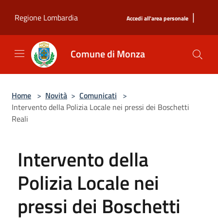
Salta al contenuto principale
|
Regione Lombardia
Accedi all'area personale
Comune di Monza
Home
>
Novità
>
Comunicati
>
Intervento della Polizia Locale nei pressi dei Boschetti
Reali
Intervento della
Polizia Locale nei
pressi dei Boschetti