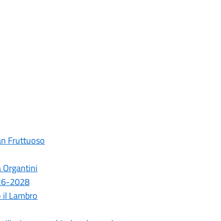
an Fruttuoso
a Organtini
026-2028
o il Lambro