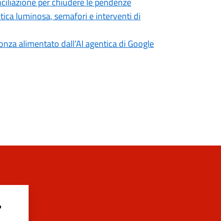
ciliazione per chiudere le pendenze
etica luminosa, semafori e interventi di
onza alimentato dall’AI agentica di Google
?