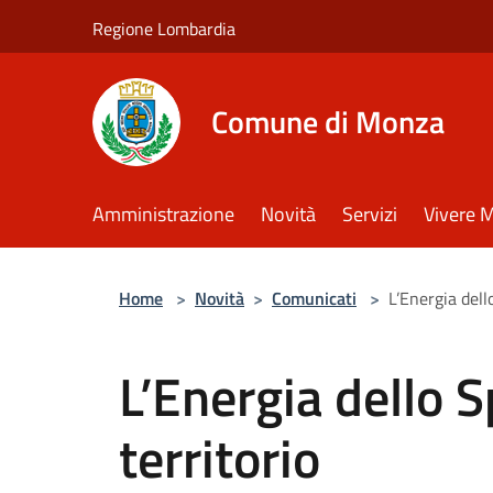
Salta al contenuto principale
Regione Lombardia
Comune di Monza
Amministrazione
Novità
Servizi
Vivere 
Home
>
Novità
>
Comunicati
>
L’Energia dello
L’Energia dello S
territorio