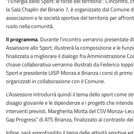
"l’Energia dello Sport: le forze del territorio". L’incontro,
la Sala Chaplin del Binario 7, è organizzato dal Comune d
associazioni e le società sportive del territorio per affront
ruolo nella comunità.
Il programma
. Durante l’incontro verranno presentate div
Assessore allo Sport, illustrerà la composizione e le fun
finalizzata a migliorare il dialogo fra Amministrazione C
chiave collaborativa verranno illustrati da Federico Iop
Sport e presidente UISP Monza e Brianza i corsi di prim
organizzati in collaborazione con il Comune.
L’Assessore introdurrà quindi il tema dello sport come st
disagio giovanile e le dipendenze e i progetti che intende
interventi previsti, Margherita Motta del CSV Monza-Lec
Gap Progress" di ATS Brianza, finalizzato al contrasto de
Infine, sarà approfondito il tema delle attività sportive 