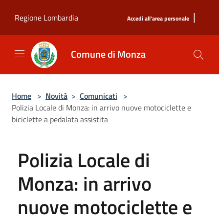
Salta al contenuto principale
|
Regione Lombardia
Accedi all'area personale
Comune di Monza
Home
>
Novità
>
Comunicati
>
Polizia Locale di Monza: in arrivo nuove motociclette e
biciclette a pedalata assistita
Polizia Locale di
Monza: in arrivo
nuove motociclette e