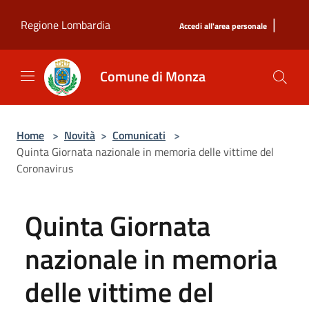
Salta al contenuto principale
|
Regione Lombardia
Accedi all'area personale
Comune di Monza
Home
>
Novità
>
Comunicati
>
Quinta Giornata nazionale in memoria delle vittime del
Coronavirus
Quinta Giornata
nazionale in memoria
delle vittime del