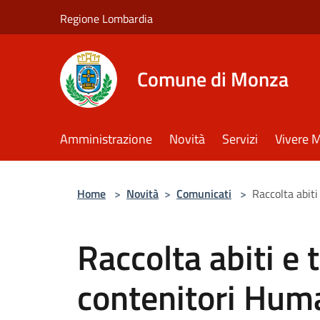
Salta al contenuto principale
Regione Lombardia
Comune di Monza
Amministrazione
Novità
Servizi
Vivere 
Home
>
Novità
>
Comunicati
>
Raccolta abiti
Raccolta abiti e 
contenitori Hum