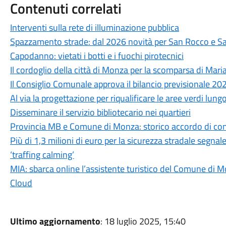
Contenuti correlati
Interventi sulla rete di illuminazione pubblica
Spazzamento strade: dal 2026 novità per San Rocco e S
Capodanno: vietati i botti e i fuochi pirotecnici
Il cordoglio della città di Monza per la scomparsa di Mari
Il Consiglio Comunale approva il bilancio previsionale 2
Al via la progettazione per riqualificare le aree verdi lung
Disseminare il servizio bibliotecario nei quartieri
Provincia MB e Comune di Monza: storico accordo di con
Più di 1,3 milioni di euro per la sicurezza stradale segnal
‘traffing calming’
MIA: sbarca online l’assistente turistico del Comune di M
Cloud
Ultimo aggiornamento
: 18 luglio 2025, 15:40