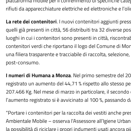
piattaforma mobile per il conferimento di specifiche categ
rifiuti da apparecchiature elettriche ed elettroniche e l’ol
La rete dei contenitori
. I nuovi contenitori aggiunti pres
quelli già presenti in città, 56 distribuiti tra 32 diverse po
luoghi in cui i contenitori sono presenti in città, riscontr
contenitori verdi che riportano il logo del Comune di Mo
una filiera trasparente e tracciabile di raccolta, selezione
post-consumo.
I numeri di Humana a Monza
. Nel primo semestre del 202
registrato un aumento del 44,71 % rispetto allo stesso 
207.466 Kg. Nel mese di marzo in particolare, il secondo 
l’aumento registrato si è avvicinato al 100 %, passando da
“Portare i contenitori per la raccolta dei vestiti anche pr
Ambientale Mobile – osserva l’Assessore all’Igiene Urbana 
la possibilità di riciclare i propri indumenti usati ancora