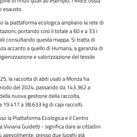
orie di rifiuti quali ad esempio, i RAEE ossia
io esausto.
so la piattaforma ecologica ampliano la rete di
stazioni, portando così il totale a 60 e a 33 i
abili consultando questa mappa. Si tratta di
nza accanto a quello di Humana, a garanzia di
, igienizzazione e valorizzazione del tessile
5, la raccolta di abiti usati a Monza ha
periodo del 2024, passando da 143.362 a
della nuova gestione della raccolta,
 19.417 a 38.633 kg di capi raccolti.
esso la Piattaforma Ecologica e il Centro
Viviana Guidetti - significa dare ai cittadini
 più agevolmente, presso due luoghi già