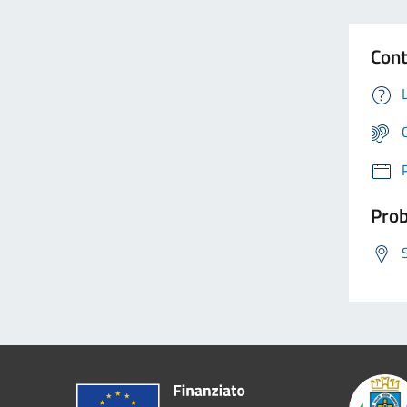
Cont
Prob