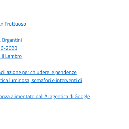
an Fruttuoso
a Organtini
026-2028
o il Lambro
ciliazione per chiudere le pendenze
etica luminosa, semafori e interventi di
onza alimentato dall’AI agentica di Google