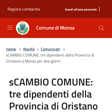
Salta al contenuto principale
|
Regione Lombardia
Accedi all'area personale
Comune di Monza
Home
>
Novità
>
Comunicati
>
sCAMBIO COMUNE: tre dipendenti della Provincia di
Oristano a Monza per due giorni
sCAMBIO COMUNE:
tre dipendenti della
Provincia di Oristano