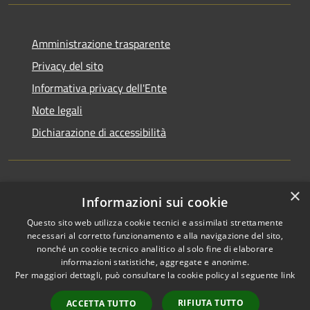
Amministrazione trasparente
Privacy del sito
Informativa privacy dell'Ente
Note legali
Dichiarazione di accessibilità
×
Newsletter
Informazioni sui cookie
Questo sito web utilizza cookie tecnici e assimilati strettamente
necessari al corretto funzionamento e alla navigazione del sito,
nonché un cookie tecnico analitico al solo fine di elaborare
informazioni statistiche, aggregate e anonime.
RSS
Copyright © 2026 • Comune di
Per maggiori dettagli, può consultare la cookie policy al seguente
link
Accessibilità
Monza • Powered by
Privacy
Municipium
Accesso
•
RIFIUTA TUTTO
ACCETTA TUTTO