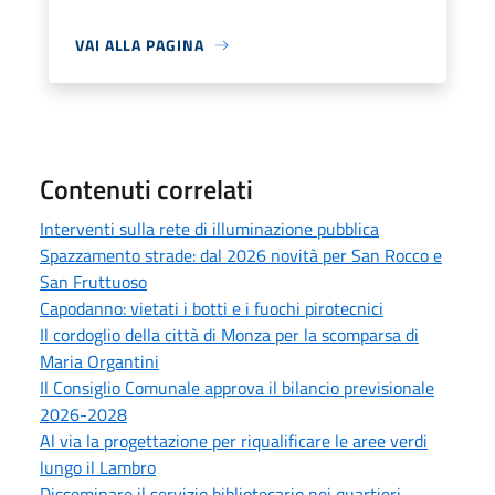
VAI ALLA PAGINA
Contenuti correlati
Interventi sulla rete di illuminazione pubblica
Spazzamento strade: dal 2026 novità per San Rocco e
San Fruttuoso
Capodanno: vietati i botti e i fuochi pirotecnici
Il cordoglio della città di Monza per la scomparsa di
Maria Organtini
Il Consiglio Comunale approva il bilancio previsionale
2026-2028
Al via la progettazione per riqualificare le aree verdi
lungo il Lambro
Disseminare il servizio bibliotecario nei quartieri